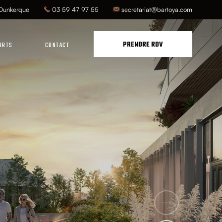
 Dunkerque
03 59 47 97 55
secretariat@bartoya.com
PRENDRE RDV
ORTS
CONTACT