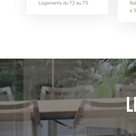
Logements du T2 au T5
Ba
à 
L