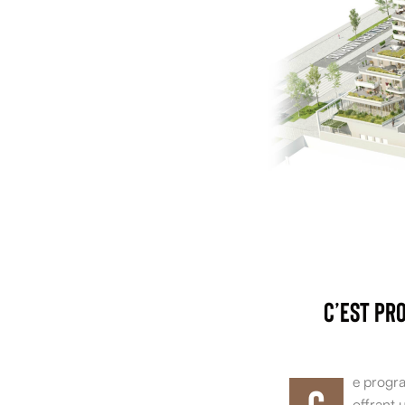
C’est pr
e progr
C
offrant u