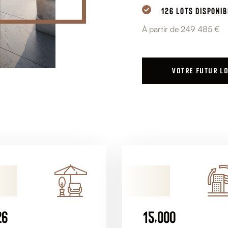
126 LOTS DISPONIB
À partir de 249 485 €
VOTRE FUTUR L
,
2
6
1
5
0
0
0