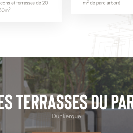
2
lcons et terrasses de 20
m
de parc arboré
2
150m
ES TERRASSES DU PA
Dunkerque