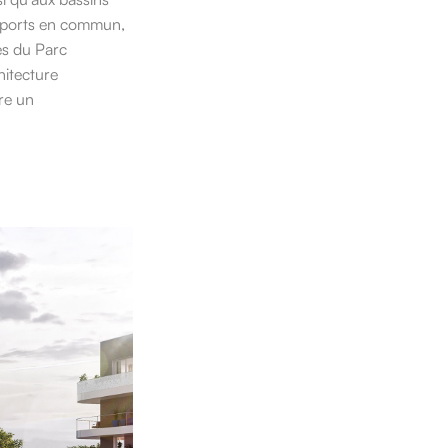
nsports en commun,
es du Parc
hitecture
re un