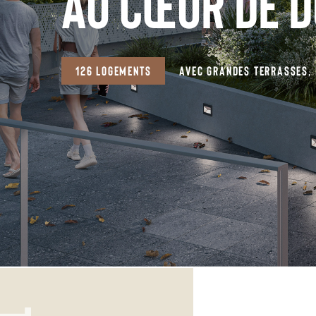
Dunkerque
DU T2 AU T5
À PARTIR DE 249 485€