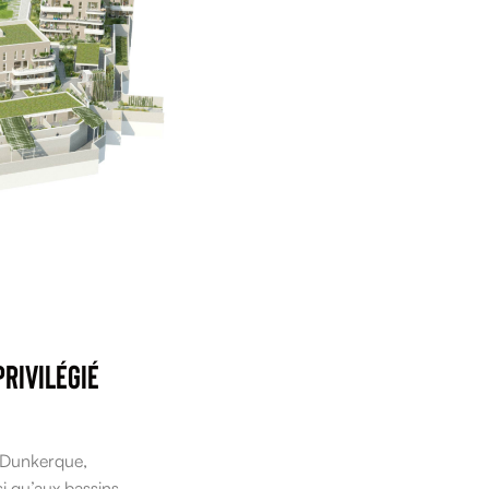
rivilégié
 Dunkerque,
nsi qu’aux bassins